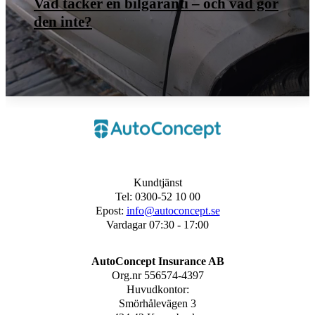
Vad täcker en bilgaranti – och vad gör
den inte?
Kundtjänst
Tel: 0300-52 10 00
Epost:
info@autoconcept.se
Vardagar 07:30 - 17:00
AutoConcept Insurance AB
Org.nr
556574-4397
Huvudkontor:
Smörhålevägen 3