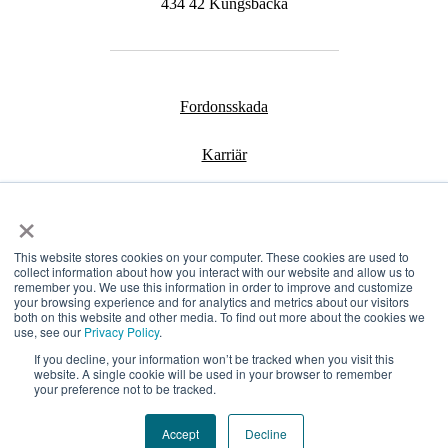
434 42 Kungsbacka
Fordonsskada
Karriär
Kontakt
×
Bli partner
This website stores cookies on your computer. These cookies are used to
collect information about how you interact with our website and allow us to
remember you. We use this information in order to improve and customize
your browsing experience and for analytics and metrics about our visitors
both on this website and other media. To find out more about the cookies we
use, see our
Privacy Policy
.
If you decline, your information won’t be tracked when you visit this
website. A single cookie will be used in your browser to remember
your preference not to be tracked.
Accept
Decline
©2026 AutoConcept Insurance AB, All rights reserved.
Privacy Policy