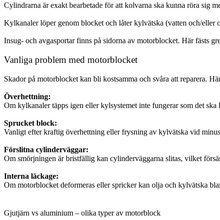
Cylindrarna är exakt bearbetade för att kolvarna ska kunna röra sig 
Kylkanaler löper genom blocket och låter kylvätska (vatten och/eller o
Insug- och avgasportar finns på sidorna av motorblocket. Här fästs gren
Vanliga problem med motorblocket
Skador på motorblocket kan bli kostsamma och svåra att reparera. Här
Överhettning:
Om kylkanaler täpps igen eller kylsystemet inte fungerar som det ska ka
Sprucket block:
Vanligt efter kraftig överhettning eller frysning av kylvätska vid minu
Förslitna cylinderväggar:
Om smörjningen är bristfällig kan cylinderväggarna slitas, vilket förs
Interna läckage:
Om motorblocket deformeras eller spricker kan olja och kylvätska blan
Gjutjärn vs aluminium – olika typer av motorblock