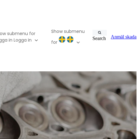
Show submenu
ow submenu for
Anmäl skada
Search
gga in
Logga in
for