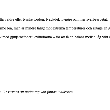
ta i äldre eller tyngre fordon. Nackdel: Tyngre och mer svårbearbetat.
värme bra, men är mindre tåligt mot extrema temperaturer och slitage än g
d gjutjärnsfoder i cylindrarna – för att få en balans mellan låg vikt o
. Observera att undantag kan finnas i villkoren.