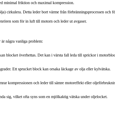
med minimal friktion och maximal kompression.
lja) cirkulera. Detta leder bort värme från förbränningsprocessen och fö
rören som för in luft till motorn och leder ut avgaser.
 är några vanliga problem:
n blocket överhettas. Det kan i värsta fall leda till sprickor i motorblo
sgrader. Ett sprucket block kan orsaka läckage av olja eller kylvätska.
ämrar kompressionen och leder till sämre motoreffekt eller oljeförbrukni
da sig, vilket ofta syns som en mjölkaktig vätska under oljelocket.