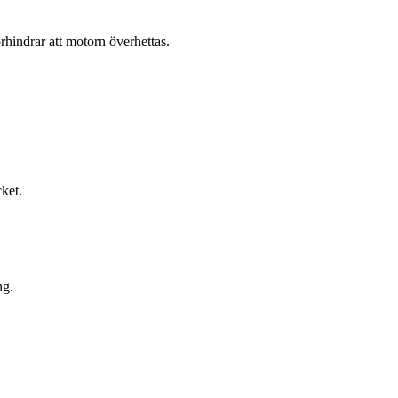
rhindrar att motorn överhettas.
cket.
ng.