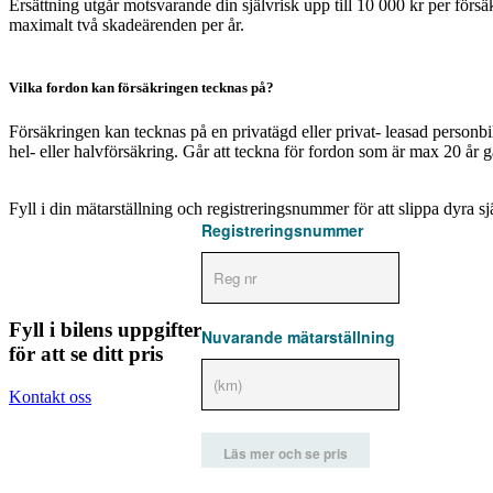
Ersättning utgår motsvarande din självrisk upp till 10 000 kr per förs
maximalt två skadeärenden per år.
Vilka fordon kan försäkringen tecknas på?
Försäkringen kan tecknas på en privatägd eller privat- leasad personb
hel- eller halvförsäkring. Går att teckna för fordon som är max 20 år
Fyll i din mätarställning och registreringsnummer för att slippa dyra sjä
Registreringsnummer
Fyll i bilens uppgifter
Nuvarande mätarställning
för att se ditt pris
Kontakt oss
Läs mer och se pris