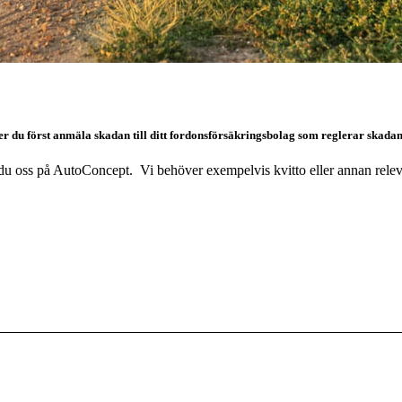
ver du först anmäla skadan till ditt fordonsförsäkringsbolag som reglerar skadan
r du oss på AutoConcept. Vi behöver exempelvis kvitto eller annan releva