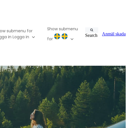
Show submenu
ow submenu for
Anmäl skada
Search
gga in
Logga in
for