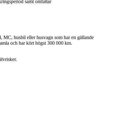
äkringsperiod samt omfattar
il, MC, husbil eller husvagn som har en gällande
 gamla och har kört högst 300 000 km.
lvrisker.