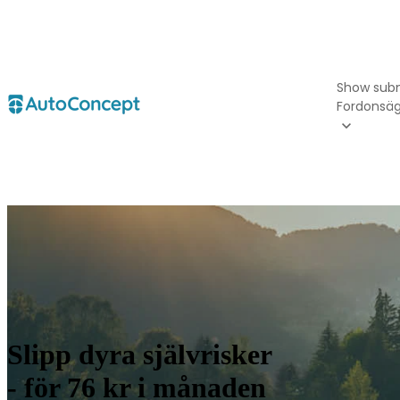
Show sub
Fordonsä
Slipp dyra självrisker
- för 76 kr i månaden