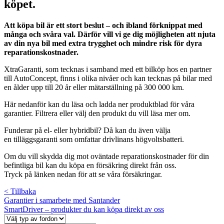
köpet.
Att köpa bil är ett stort beslut – och ibland förknippat med
många och svåra val. Därför vill vi ge dig möjligheten att njuta
av din nya bil med extra trygghet och mindre risk för dyra
reparationskostnader.
XtraGaranti, som tecknas i samband med ett bilköp hos en partner
till AutoConcept, finns i olika nivåer och kan tecknas på bilar med
en ålder upp till 20 år eller mätarställning på 300 000 km.
Här nedanför kan du läsa och ladda ner produktblad för våra
garantier. Filtrera eller välj den produkt du vill läsa mer om.
Funderar på el- eller hybridbil? Då kan du även välja
en tilläggsgaranti som omfattar drivlinans högvoltsbatteri.
Om du vill skydda dig mot oväntade reparationskostnader för din
befintliga bil kan du köpa en försäkring direkt från oss.
Tryck på länken nedan för att se våra försäkringar.
< Tillbaka
Garantier i samarbete med Santander
SmartDriver – produkter du kan köpa direkt av oss