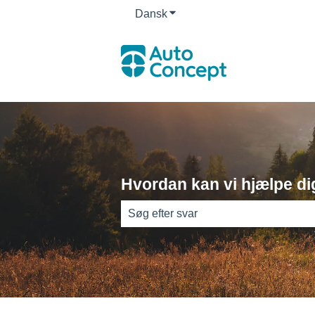
Dansk
Vis undermenu for oversættel
Hvordan kan vi hjælpe di
Der er ingen forslag, da søgefeltet er